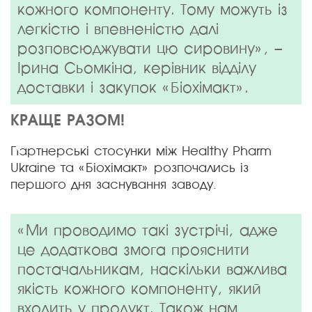
кожного компоненту. Тому можуть із
легкістю і впевненістю далі
розповсюджувати цю сировину», –
Ірина Сьомкіна, керівник відділу
доставки і закупок «Біохімакт».
КРАЩЕ РАЗОМ!
❮
❯
Партнерські стосунки між Healthy Pharm
Ukraine та «Біохімакт» розпочались із
першого дня заснування заводу.
«Ми проводимо такі зустрічі, адже
це додаткова змога прояснити
постачальникам, наскільки важлива
якість кожного компоненту, який
входить у продукт. Також нам